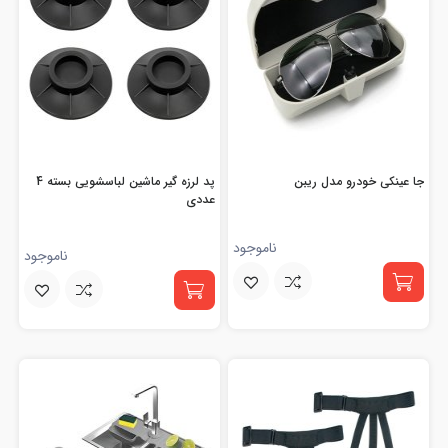
جا عینکی خودرو مدل ریبن
پد لرزه گیر ماشین لباسشویی بسته 4
عددی
ناموجود
ناموجود