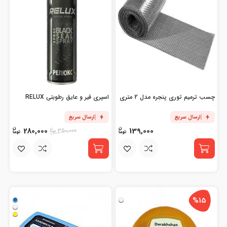
چسب ترمیم توری پنجره مدل 2 متری
اسپری قیر و عایق رطوبتی RELUX
ارسال سریع
ارسال سریع
280,000
139,000
350,000
%15