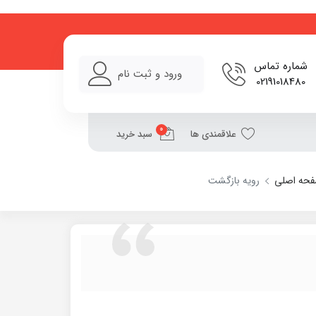
شماره تماس
ورود و ثبت نام
02191018480
0
علاقمندی ها
سبد خرید
حه اصلی
رویه بازگشت