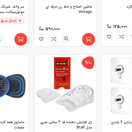
اره
ماشین اصلاح و خط زن حرفه ای
سر والف شبرنگ 
Vintage
موتورسیکلت بسته 4 ع
ارسال سریع
125,000
590,000
%10
 4 عددی
ژل افزایش دهنده قد 4 سانتی متری
ماساژور همه کار
مدل Btall
عضلات