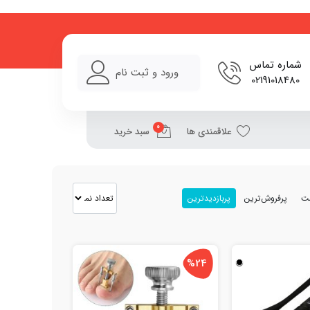
شماره تماس
ورود و ثبت نام
02191018480
0
علاقمندی ها
سبد خرید
مت
پرفروش‌ترین
پربازدیدترین
%24