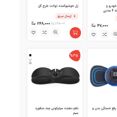
خودرو و
ژل خوشبوکننده توالت طرح گل
ددی
ارسال سریع
248,000
275,000
47,000
%35
ه رفع خستگی بدن و
نظم دهنده سیلیکونی چند منظوره
سیم