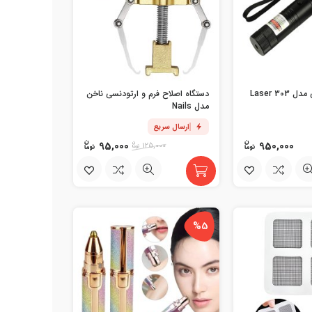
لیزر پوینتر حرارتی مدل Laser 303
دستگاه اصلاح فرم و ارتودنسی ناخن
مدل Nails
ارسال سریع
95,000
950,000
125,000
%5