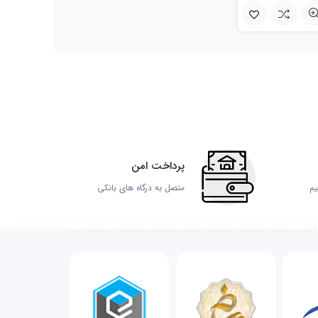
پرداخت امن
یم
متصل به درگاه های بانکی