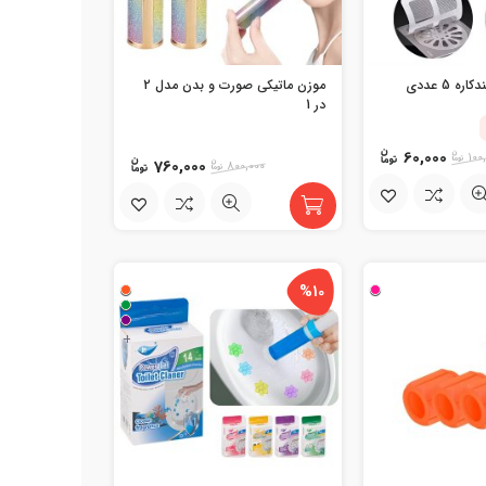
 5 عددی
موزن ماتیکی صورت و بدن مدل 2
در 1
60,000
100
760,000
800,000
%10
+