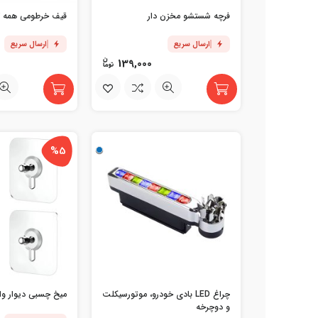
فرچه شستشو مخزن دار
قیف خرطومی همه ک
ارسال سریع
ارسال سریع
139,000
%5
چراغ LED بادی خودرو، موتورسیکلت
میخ چسبی دیوار وارداتی
و دوچرخه