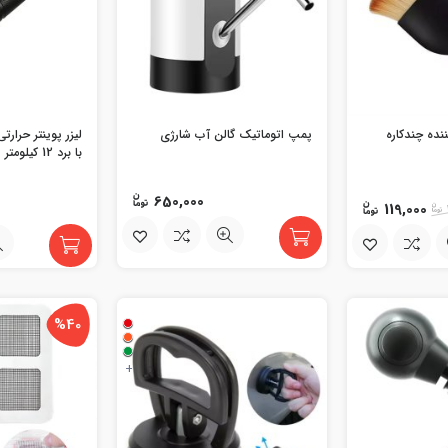
نده چندکاره
پمپ اتوماتیک گالن آب شارژی
با برد 12 کیلومتر
650,000
119,000
%40
+