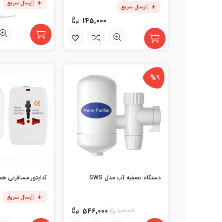
ارسال سریع
ارسال سریع
100,000
145,000
%9
دستگاه تصفیه آب مدل SWS
آداپتور مسافرتی همه
ارسال سریع
546,000
600,000