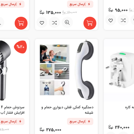
ارسال سریع
ارسال سریع
95,000
135,000
150,000
%20
 کاره
دستگیره کمکی قفلی دیواری حمام و
س
شیشه
افزایش فشار آب
ارسال سریع
ارسال سریع
240,000
275,000
75,000