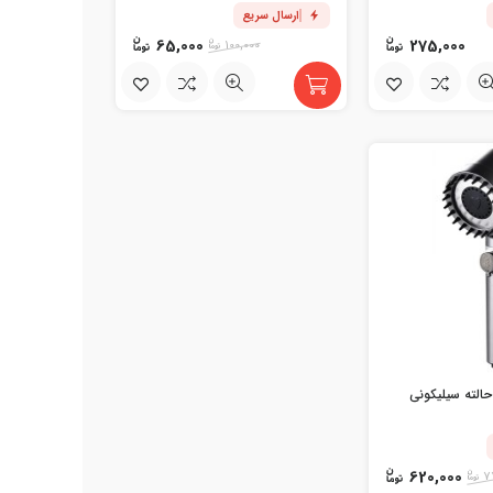
ارسال سریع
65,000
275,000
100,000
ردوش حمام 4 حالته سیلیکونی
620,000
7