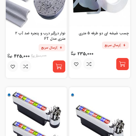
چسب شیشه ای دو طرفه 5 متری
نوار درزگیر درب و پنجره ضد آب 2
متری مدل FT
ارسال سریع
ارسال سریع
235,000
425,000
500,000