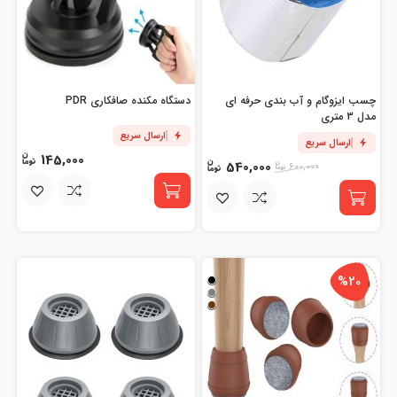
چسب ایزوگام و آب بندی حرفه ای
دستگاه مکنده صافکاری PDR
مدل 3 متری
ارسال سریع
ارسال سریع
145,000
540,000
600,000
%20