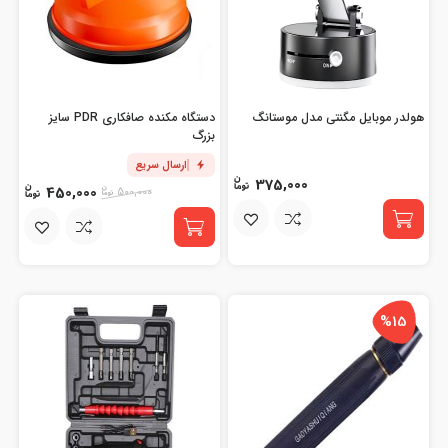
هولدر موبایل مگنتی مدل موستانگ
دستگاه مکنده صافکاری PDR سایز
بزرگ
ارسال سریع
375,000
450,000
500,000
%15