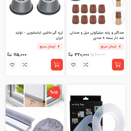
صداگیر و پایه سیلیکونی مبل و صندلی
لرزه گیر ماشین لباسشویی - تولید
نمد دار بسته 8 عددی
ایران
ارسال سریع
ارسال سریع
115,000
320,000
400,000
%15