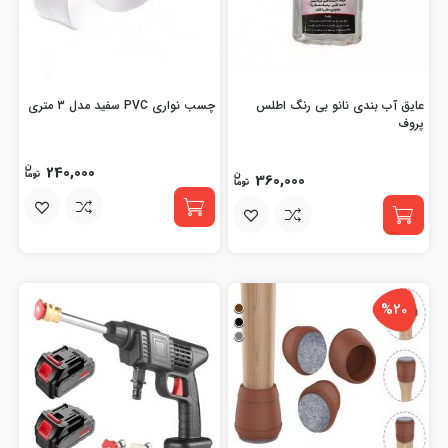
عایق آب بندی نانو بی رنگ اطلس
چسب نواری PVC سفید مدل 3 متری
پروف
240,000
360,000
%20