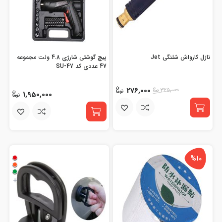
نازل کارواش شلنگی Jet
پیچ گوشتی شارژی 4.8 ولت مجموعه
47 عددی کد SU-47
276,000
325,000
1,950,000
%10
+