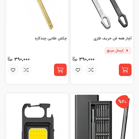
آچار همه فن حریف فلزی
چکش طلایی چندکاره
ارسال سریع
390,000
390,000
%20