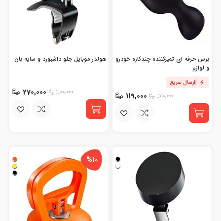
برس حرفه ای تمیزکننده چندکاره خودرو
هولدر موبایل جلو داشبورد و سایه بان
و لوازم
ارسال سریع
270,000
300,000
119,000
170,000
%10