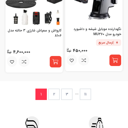
نگهدارنده موبایل شیشه و داشبورد
کارواش و سمپاش شارژی 3 حالته مدل
خودرو مدل MU360
8106
ارسال سریع
450,000
4,600,000
...
1
2
3
11