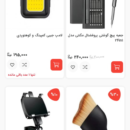
جعبه پیچ گوشتی پروفشنال مگنتی مدل
لامپ جیبی کمپینگ و کوهنوردی
24in1
195,000
240,000
300,000
تنها 1 عدد باقی مانده
%10
%30