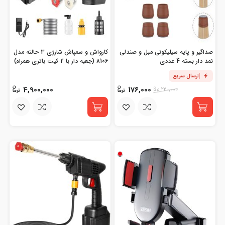
صداگیر و پایه سیلیکونی مبل و صندلی
کارواش و سمپاش شارژی 3 حالته مدل
نمد دار بسته 4 عددی
8106 (جعبه دار با 2 کیت باتری همراه)
ارسال سریع
4,900,000
176,000
220,000