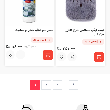
کیسه آبگرم مسافرتی طرح فانتزی
خمیر نانو درزگیر کاشی و سرامیک
خرگوشی
ارسال سریع
ارسال سریع
176,000
220,000
357,000
...
1
2
3
4