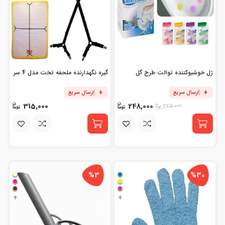
ژل خوشبوکننده توالت طرح گل
گیره نگهدارنده ملحفه تخت مدل 4 سر
ارسال سریع
ارسال سریع
315,000
248,000
275,000
%3
%30
+
+