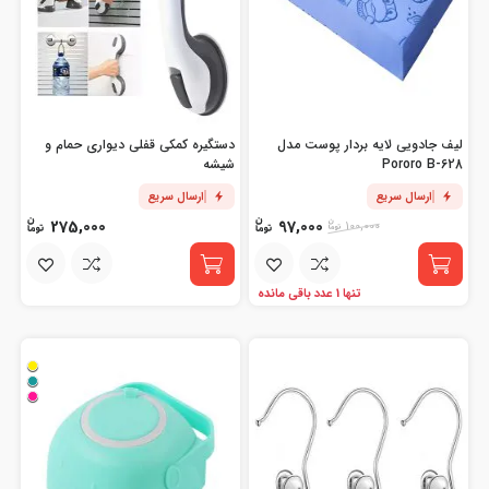
لیف جادویی لایه بردار پوست مدل
دستگیره کمکی قفلی دیواری حمام و
Pororo B-628
شیشه
ارسال سریع
ارسال سریع
275,000
97,000
100,000
تنها 1 عدد باقی مانده