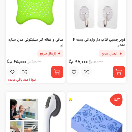
آویز چسبی قلاب دار وارداتی بسته 4
صافی و تفاله گیر سیلیکونی مدل ستاره
عددی
ای
ارسال سریع
ارسال سریع
65,000
95,000
100,000
100,000
تنها 1 عدد باقی مانده
%3