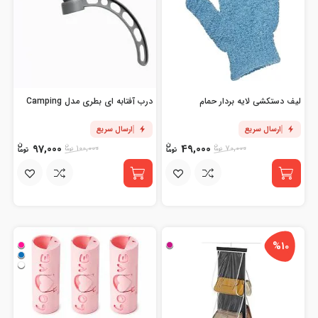
لیف دستکشی لایه بردار حمام
درب آفتابه ای بطری مدل Camping
ارسال سریع
ارسال سریع
97,000
49,000
100,000
70,000
%10