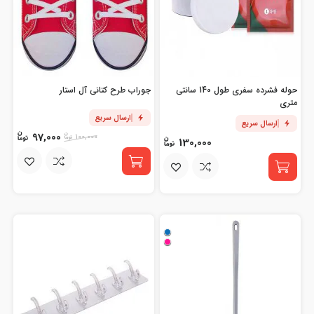
حوله فشرده سفری طول 140 سانتی
جوراب طرح کتانی آل استار
متری
ارسال سریع
ارسال سریع
97,000
100,000
130,000