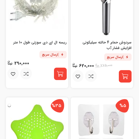
سردوش حمام 4 حالته سیلیکونی
ریسه ال ای دی سوزنی طول 10 متر
افزایش فشار آب
ارسال سریع
ارسال سریع
290,000
620,000
775,000
%35
%5