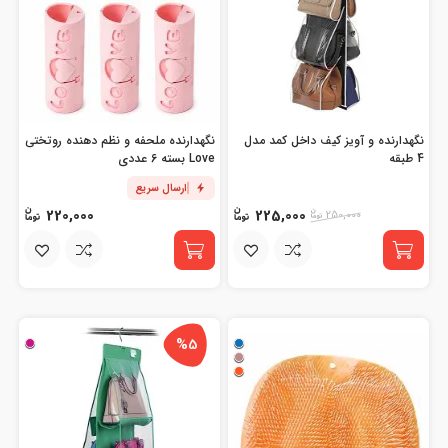
نگهدارنده و آویز کیف داخل کمد مدل
نگهدارنده ملحفه و نظم دهنده روتختی
4 طبقه
Love بسته 6 عددی
ارسال سریع
220,000
225,000
250,000
%5