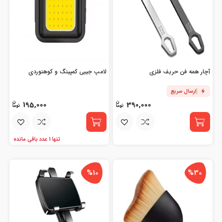
آچار همه فن حریف فلزی
لامپ جیبی کمپینگ و کوهنوردی
ارسال سریع
195,000
390,000
تنها 1 عدد باقی مانده
%10
%30