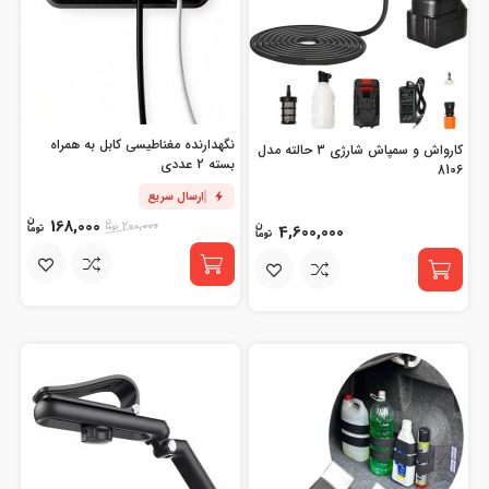
نگهدارنده مغناطیسی کابل به همراه
کارواش و سمپاش شارژی 3 حالته مدل
بسته 2 عددی
8106
ارسال سریع
168,000
200,000
4,600,000