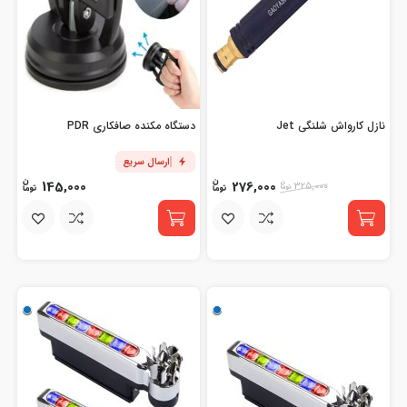
نازل کارواش شلنگی Jet
دستگاه مکنده صافکاری PDR
ارسال سریع
145,000
276,000
325,000