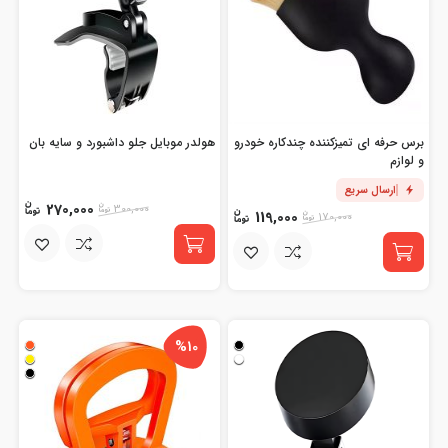
برس حرفه ای تمیزکننده چندکاره خودرو
هولدر موبایل جلو داشبورد و سایه بان
و لوازم
ارسال سریع
270,000
300,000
119,000
170,000
%10