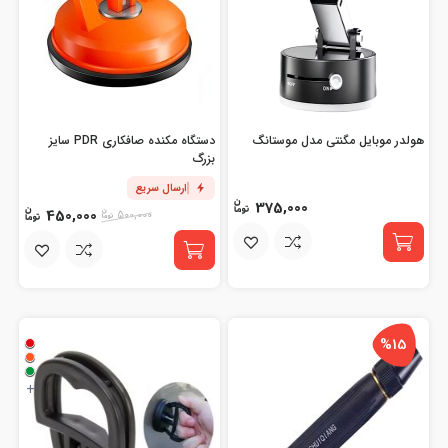
هولدر موبایل مگنتی مدل موستانگ
دستگاه مکنده صافکاری PDR سایز
بزرگ
ارسال سریع
375,000
450,000
500,000
%15
+