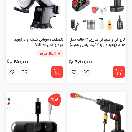
کارواش و سمپاش شارژی 3 حالته مدل
نگهدارنده موبایل شیشه و داشبورد
8106 (جعبه دار با 2 کیت باتری همراه)
خودرو مدل MU360
ارسال سریع
450,000
4,900,000
%16
+