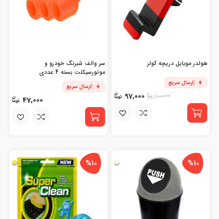
هولدر موبایل دریچه کولر
سر والف شبرنگ خودرو و
موتورسیکلت بسته 4 عددی
ارسال سریع
ارسال سریع
97,000
100,000
47,000
%10
%10