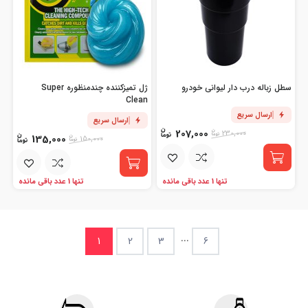
سطل زباله درب دار لیوانی خودرو
ژل تمیزکننده چندمنظوره Super
Clean
ارسال سریع
ارسال سریع
207,000
230,000
135,000
150,000
تنها 1 عدد باقی مانده
تنها 1 عدد باقی مانده
...
1
2
3
6