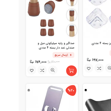
ته 4 عددی
صداگیر و پایه سیلیکونی مبل و
صندلی نمد دار بسته 4 عددی
ارسال سریع
197,000
176,000
220,000
%20