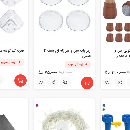
کونی مبل و
زیر پایه مبل و میز ژله ای بسته 4
ضربه گیر گوشه میز بس
دی
عددی
ارسال سریع
ارسال سریع
75,000
320,000
100,000