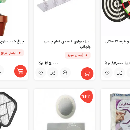
تخته دارت سوزنی دو طرفه 17 سانتی
آویز دیواری 6 عددی تمام چسبی
چراغ خواب طرح 
وارداتی
ارسال سریع
ارسال سریع
165,000
87,000
%43