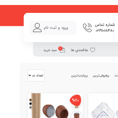
اع دکوراتیو با بهترین قیمت
شماره تماس
ورود و ثبت نام
02191018480
0
علاقمندی ها
سبد خرید
مت
پرفروش‌ترین
پربازدیدترین
%20