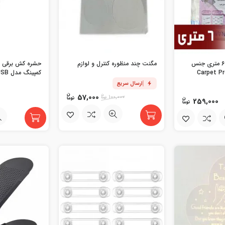
محافظ ریشه فرش 6 متری جنس
مگنت چند منظوره کنترل و لوازم
حشره کش برقی ق
کمپینگ مدل USB
ارسال سریع
57,000
100,000
259,000