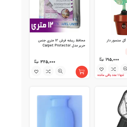
گل سنسور دار
محافظ ریشه فرش 12 متری جنس
حریر مدل Carpet Protector
195,000
325,000
تنها 1 عدد باقی مانده