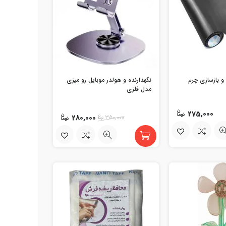
و بازسازی چرم
نگهدارنده و هولدر موبایل رو میزی
مدل فلزی
275,000
280,000
350,000