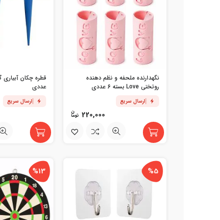
نگهدارنده ملحفه و نظم دهنده
روتختی Love بسته 6 عددی
عددی
ارسال سریع
ارسال سریع
220,000
%13
%5