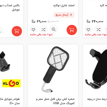
 کاره
استند شارژر دوکاره
باکس ضدآب دیوا
موبایل
ارسال سریع
69,000
240,000
100,000
ها 1 عدد باقی مانده
تنها 1 عدد باقی مانده
لدر موبایل 360 درجه مدل دریچه
حشره کش برقی قابل حمل سفر و
کمپینگ مدل USB
مدل Z10