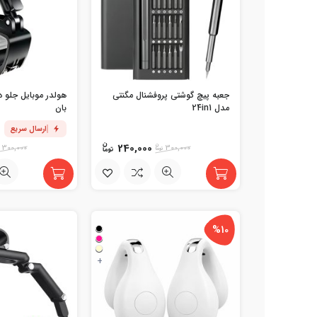
جعبه پیچ گوشتی پروفشنال مگنتی
هولدر موبایل جلو د
مدل 24in1
بان
ارسال سریع
240,000
300,000
300,000
%10
+