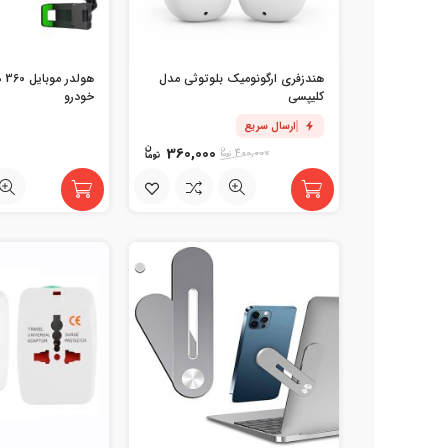
هندزفری ارگونومیک بلوتوثی مدل
هو
کلیپسی
خودرو
ارسال سریع
360,000
400,000