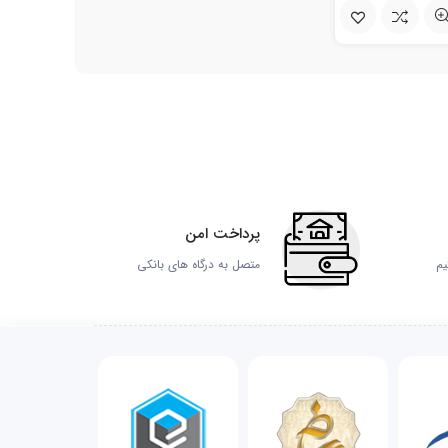
پرداخت امن
یم
متصل به درگاه های بانکی