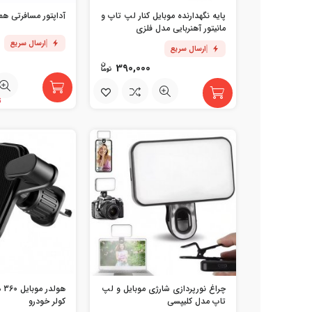
پایه نگهدارنده موبایل کنار لپ تاپ و
آداپتور مسافرتی همه
مانیتور آهنربایی مدل فلزی
ارسال سریع
ارسال سریع
390,000
تن
چراغ نورپردازی شارژی موبایل و لپ
هو
تاپ مدل کلیپسی
کولر خودرو