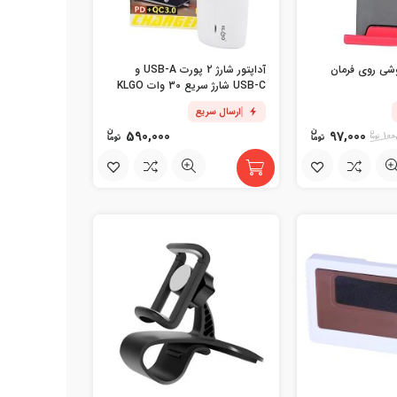
وشی روی فرمان
آداپتور شارژ 2 پورت USB-A و
USB-C شارژ سریع 30 وات KLGO
مدل PD-400
ارسال سریع
590,000
97,000
100