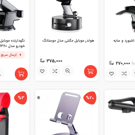
اشبورد و سایه
هولدر موبایل مگنتی مدل موستانگ
نگهدارنده موبایل
خودرو مدل MU360
ارسال سریع
375,000
270,000
%3
%20