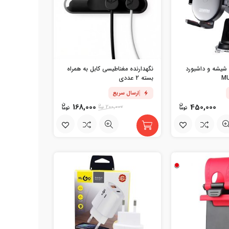
 شیشه و داشبورد
نگهدارنده مغناطیسی کابل به همراه
بسته 2 عددی
ارسال سریع
168,000
450,000
200,000