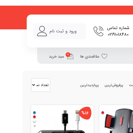
شماره تماس
ورود و ثبت نام
02191018480
0
علاقمندی ها
سبد خرید
مت
پرفروش‌ترین
پربازدیدترین
%16
+