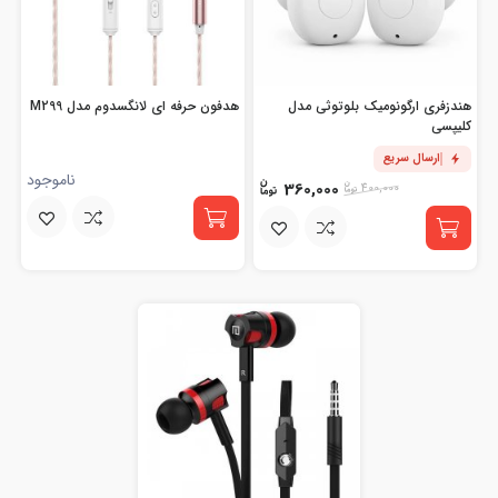
هندزفری ارگونومیک بلوتوثی مدل
هدفون حرفه ای لانگسدوم مدل M299
کلیپسی
ارسال سریع
ناموجود
360,000
400,000