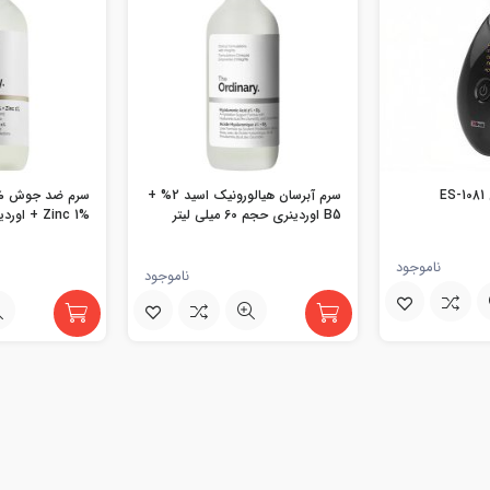
E
سرم آبرسان هیالورونیک اسید 2% +
س
B5 اوردینری حجم 60 میلی لیتر
لیتر
ناموجود
ناموجود