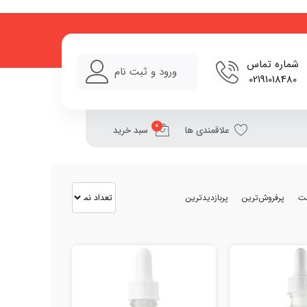
ای از پوست با بهترین قیمت
شماره تماس
ورود و ثبت نام
02191018480
0
علاقمندی ها
سبد خرید
مت
پرفروش‌ترین
پربازدیدترین