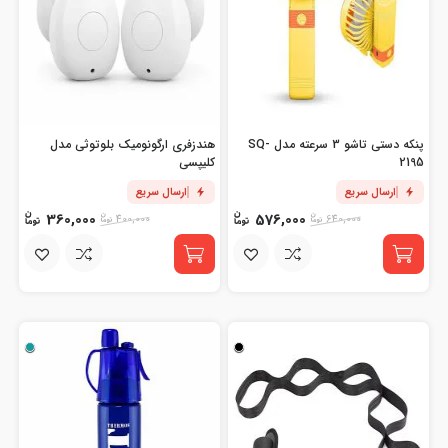
پنکه دستی تاشو 3 سرعته مدل SQ-
هندزفری ارگونومیک بلوتوثی مدل
2195
کلیپسی
ارسال سریع
ارسال سریع
360,000
576,000
400,000
640,000