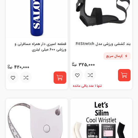
بند کششی ورزشی مدل FitStretch
قمقمه اسپری دار همراه مسافرتی و
ورزشی 600 میلی لیتری
ارسال سریع
325,000
420,000
تنها 1 عدد باقی مانده