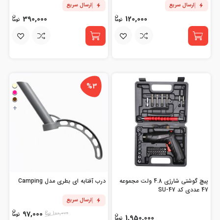
ارسال سریع
ارسال سریع
390,000
120,000
%3
+
پیچ گوشتی شارژی 4.8 ولت مجموعه
درب آفتابه ای بطری مدل Camping
47 عددی کد SU-47
ارسال سریع
97,000
100,000
1,950,000