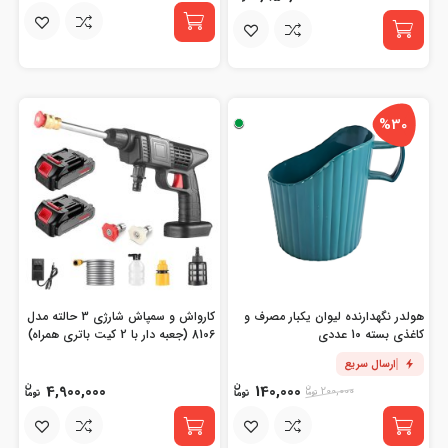
%30
هولدر نگهدارنده لیوان یکبار مصرف و
کارواش و سمپاش شارژی 3 حالته مدل
کاغذی بسته 10 عددی
8106 (جعبه دار با 2 کیت باتری همراه)
ارسال سریع
4,900,000
140,000
200,000