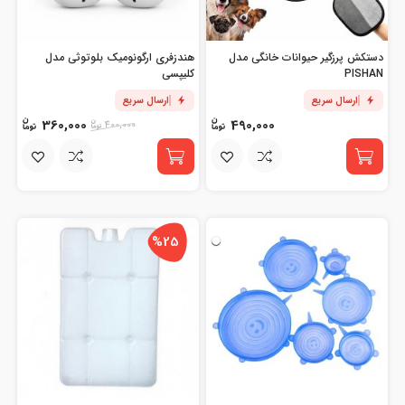
دستکش پرزگیر حیوانات خانگی مدل
هندزفری ارگونومیک بلوتوثی مدل
PISHAN
کلیپسی
ارسال سریع
ارسال سریع
360,000
490,000
400,000
%25