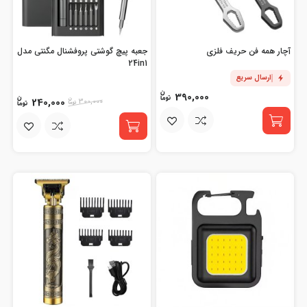
آچار همه فن حریف فلزی
جعبه پیچ گوشتی پروفشنال مگنتی مدل
24in1
ارسال سریع
390,000
240,000
300,000