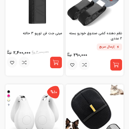
نظم دهنده کشی صندوق خودرو بسته
مینی جت فن توربو 3 حالته
2 عددی
ارسال سریع
2,400,000
3,000,000
290,000
%10
+