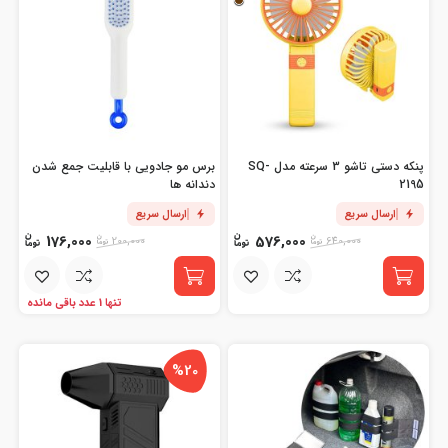
پنکه دستی تاشو 3 سرعته مدل SQ-
برس مو جادویی با قابلیت جمع شدن
2195
دندانه ها
ارسال سریع
ارسال سریع
176,000
576,000
200,000
640,000
تنها 1 عدد باقی مانده
%20