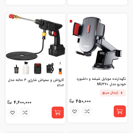
نگهدارنده موبایل شیشه و داشبورد
کارواش و سمپاش شارژی 3 حالته مدل
خودرو مدل MU360
8106
ارسال سریع
450,000
4,600,000