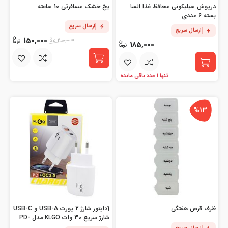
درپوش سیلیکونی محافظ غذا السا
یخ خشک مسافرتی 10 ساعته
بسته 6 عددی
ارسال سریع
ارسال سریع
150,000
200,000
185,000
تنها 1 عدد باقی مانده
%13
ظرف قرص هفتگی
آداپتور شارژ 2 پورت USB-A و USB-C
شارژ سریع 30 وات KLGO مدل PD-
400