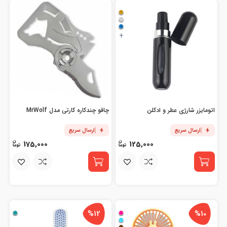
+
اتومایزر شارژی عطر و ادکلن
چاقو چندکاره کارتی مدل MrWolf
ارسال سریع
ارسال سریع
175,000
125,000
%12
%10