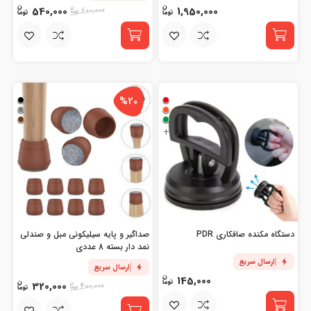
540,000
1,950,000
600,000
%20
+
دستگاه مکنده صافکاری PDR
صداگیر و پایه سیلیکونی مبل و صندلی
نمد دار بسته 8 عددی
ارسال سریع
ارسال سریع
145,000
320,000
400,000