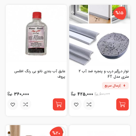
%15
نوار درزگیر درب و پنجره ضد آب 2
عایق آب بندی نانو بی رنگ اطلس
متری مدل FT
پروف
ارسال سریع
360,000
425,000
500,000
%20