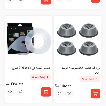
لرزه گیر ماشین لباسشویی - تولید
چسب شیشه ای دو طرفه 5 متری
ایران
ارسال سریع
ارسال سریع
235,000
115,000