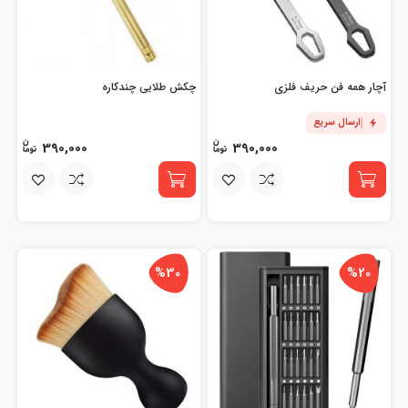
آچار همه فن حریف فلزی
چکش طلایی چندکاره
ارسال سریع
390,000
390,000
%30
%20