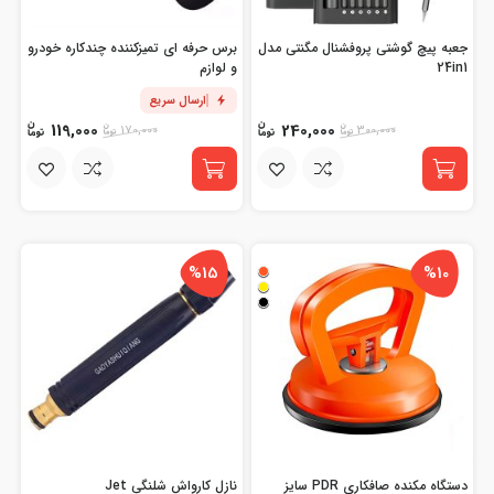
جعبه پیچ گوشتی پروفشنال مگنتی مدل
برس حرفه ای تمیزکننده چندکاره خودرو
24in1
و لوازم
ارسال سریع
119,000
240,000
170,000
300,000
%15
%10
دستگاه مکنده صافکاری PDR سایز
نازل کارواش شلنگی Jet