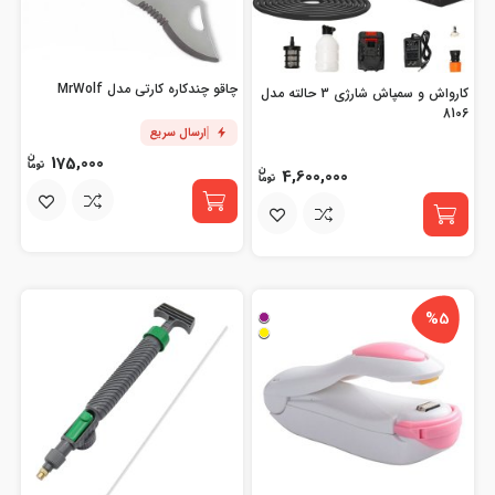
چاقو چندکاره کارتی مدل MrWolf
کارواش و سمپاش شارژی 3 حالته مدل
8106
ارسال سریع
175,000
4,600,000
%5