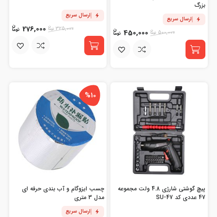
بزرگ
ارسال سریع
ارسال سریع
276,000
325,000
450,000
500,000
%10
پیچ گوشتی شارژی 4.8 ولت مجموعه
چسب ایزوگام و آب بندی حرفه ای
47 عددی کد SU-47
مدل 3 متری
ارسال سریع