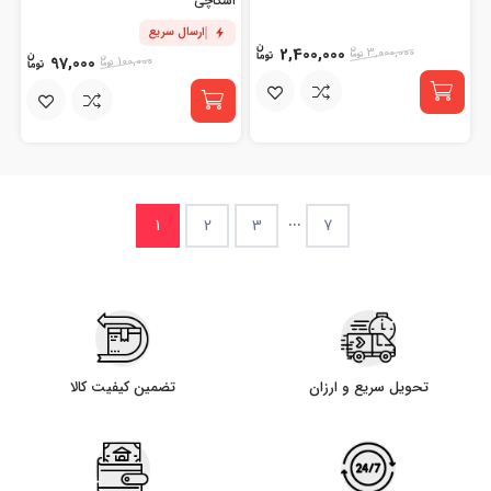
اسکاچی
ارسال سریع
2,400,000
3,000,000
97,000
100,000
...
1
2
3
7
تحویل سریع و ارزان
تضمین کیفیت کالا