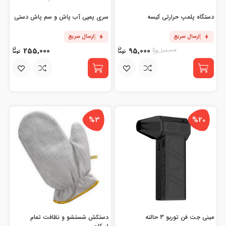
دستگاه پلمپ حرارتی کیسه
سری پمپی آب پاش و سم پاش دستی
ارسال سریع
ارسال سریع
255,000
95,000
100,000
%3
%20
مینی جت فن توربو 3 حالته
دستکش شستشو و نظافت تمام