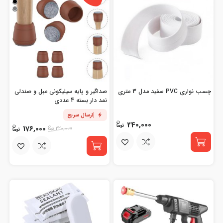
چسب نواری PVC سفید مدل 3 متری
صداگیر و پایه سیلیکونی مبل و صندلی
نمد دار بسته 4 عددی
ارسال سریع
240,000
176,000
220,000