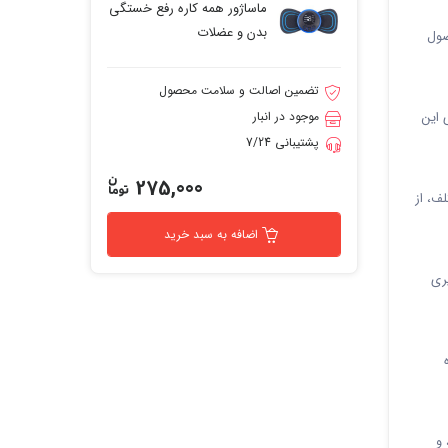
ماساژور همه کاره رفع خستگی
بدن و عضلات
صول
تضمین اصالت و سلامت محصول
 این
موجود در انبار
پشتیبانی 7/24
275,000
ختلف، از
اضافه به سبد خرید
نظیری
 و