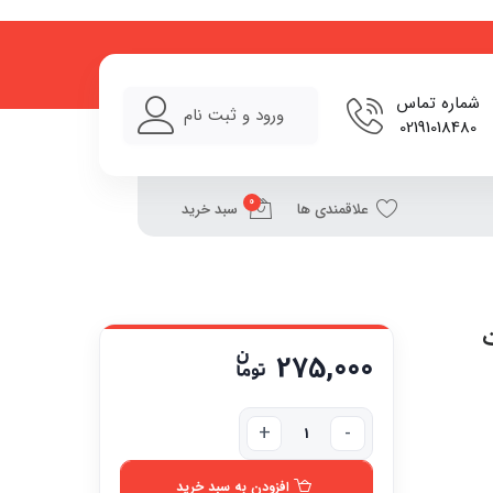
شماره تماس
ورود و ثبت نام
02191018480
0
علاقمندی ها
سبد خرید
275,000
افزودن به سبد خرید