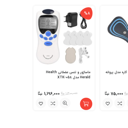
%8
اره مدل پروانه
ماساژور و تنس عضلانی Health
Herald مدل XTK-058
1,196,000
75,000
1,300,000