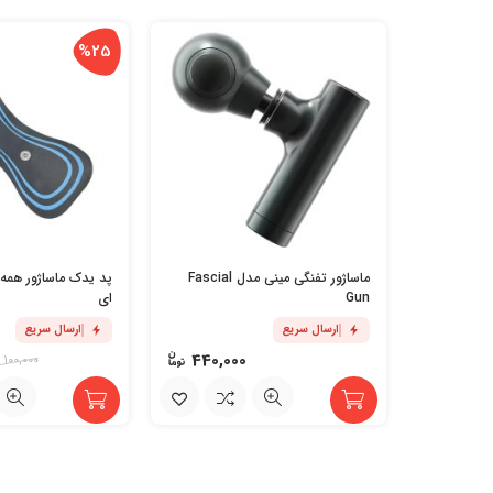
%25
ماساژور تفنگی مینی مدل Fascial
پد یدک ماساژور همه ک
Gun
ای
ارسال سریع
ارسال سریع
440,000
100,000