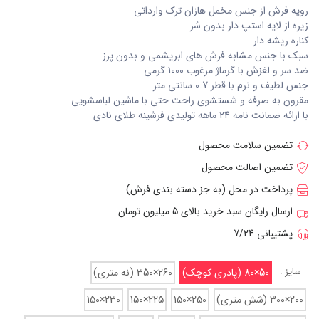
رویه فرش از جنس مخمل هازان ترک وارداتی
زیره از لایه استپ دار بدون سُر
کناره ریشه دار
سبک با جنس مشابه فرش های ابریشمی و بدون پرز
ضد سر و لغزش با گرماژ مرغوب 1000 گرمی
جنس لطیف و نرم با قطر 0.7 سانتی متر
مقرون به صرفه و شستشوی راحت حتی با ماشین لباسشویی
با ارائه ضمانت نامه 24 ماهه تولیدی فرشینه طلای نادی
تضمین سلامت محصول
تضمین اصالت محصول
پرداخت در محل (به جز دسته بندی فرش)
ارسال رایگان سبد خرید بالای 5 میلیون تومان
پشتیبانی 7/24
سایز :
50×80 (پادری کوچک)
260×350 (نه متری)
200×300 (شش متری)
250×150
225×150
230×150