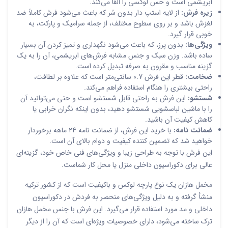
ابریشمی است و حس لوکسی را القا می‌کند.
زیره فرش:
از لایه استپ دار بدون سُر که باعث می‌شود فرش کاملاً ضد
لغزش باشد و بر روی سطوح مختلف، از جمله سرامیک و پارکت، به
خوبی قرار گیرد.
ویژگی‌ها:
بدون پرز، که باعث می‌شود نگهداری و تمیز کردن آن بسیار
ساده باشد. وزن سبک و جنس مشابه فرش‌های ابریشمی، آن را به یک
گزینه مناسب و مقرون به صرفه تبدیل کرده است.
ضخامت:
قطر این فرش 0.7 سانتی‌متر است که علاوه بر لطافت،
راحتی بیشتری را هنگام استفاده فراهم می‌کند.
شستشو:
این فرش به راحتی قابل شستشو است و حتی می‌توانید آن
را با ماشین لباسشویی شستشو دهید، بدون اینکه نگران خرابی یا
کاهش کیفیت آن باشید.
ضمانت نامه:
با خرید این فرش، از ضمانت نامه 24 ماهه برخوردار
خواهید شد که تضمین کننده کیفیت و دوام بالای آن است.
این فرش با توجه به طراحی زیبا و ویژگی‌های فنی خاص خود، گزینه‌ای
عالی برای دکوراسیون داخلی منزل یا محل کار شماست.
مخمل هازان یک نوع پارچه لوکس و باکیفیت است که از کشور ترکیه
منشأ گرفته و به دلیل ویژگی‌های منحصر به فردش در دکوراسیون
داخلی و مد مورد استفاده قرار می‌گیرد. این فرش با جنس مخمل هازان
ترک ساخته می‌شود، دارای خصوصیات ویژه‌ای است که آن را از دیگر