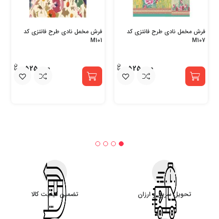
فرش مخمل نادی طرح فانتزی کد
فرش مخمل نادی طرح فانتزی کد
M101
M107
525,000
525,000
تحویل سریع و ارزان
تضمین کیفیت کالا