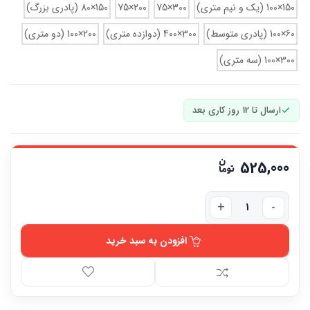
150×100 (یک و نیم متری)
300×75
200×75
150×80 (پادری بزرگ)
60×100 (پادری متوسط)
300×400 (دوازده متری)
200×100 (دو متری)
300×100 (سه متری)
ارسال تا 12 روز کاری بعد
525,000
افزودن به سبد خرید