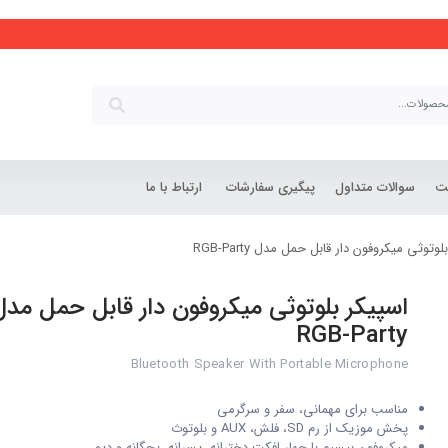
شت
سوالات متداول
پیگیری سفارشات
ارتباط با ما
وتوثی میکروفون دار قابل حمل مدل RGB-Party
اسپیکر بلوتوثی میکروفون دار قابل حمل مدل
RGB-Party
Bluetooth Speaker With Portable Microphone
مناسب برای مهمانی، سفر و سرگرمی
پخش موزیک از رم SD، فلش، AUX و بلوتوث
میکروفون بیسیم با چهار افکت دخترانه، پسرانه، بچگانه و دیو