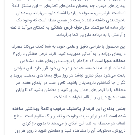
بیماری‌های مزمن، چه به‌عنوان مکمل‌های تغذیه‌ای — این مشکل کاملاً
آشناست. فراموشی، مصرف دوباره یا اشتباه دارو، می‌تواند پیامدهای
ناخوشایندی داشته باشد. درست در همین نقطه است که وجود یک
ابزار ساده اما هوشمند مثل
ظرف قرص هفتگی
به کمکتان می‌آید تا نظم
و آرامش را به برنامه دارویی شما بازگرداند.
این محصول با طراحی دقیق و علمی خود، به شما کمک می‌کند مصرف
داروهای روزانه را به آسانی مدیریت کنید. ظرف قرص هفتگی دارای
۷
محفظه مجزا
است که هرکدام با برچسب روزهای هفته مشخص
شده‌اند؛ از شنبه تا جمعه، همه‌چیز در جای خود قرار دارد. این طراحی
باعث می‌شود دیگر نیازی نباشد هر روز سراغ بسته‌های مختلف بروید یا
نگران جا گذاشتن داروهایتان باشید. کافی است در ابتدای هفته، هر
محفظه را با قرص‌های همان روز پر کنید و مطمئن باشید که تا پایان
هفته، هیچ دوزی را از قلم نخواهید انداخت.
جنس بدنه‌ی این ظرف از پلاستیک مرغوب و کاملاً بهداشتی ساخته
شده است
که در برابر ضربه، رطوبت و تغییر رنگ مقاوم است. سطح
شفاف هر محفظه به شما این امکان را می‌دهد تا بدون باز کردن
درپوش، محتویات آن را مشاهده کنید و مطمئن شوید داروی هر روز