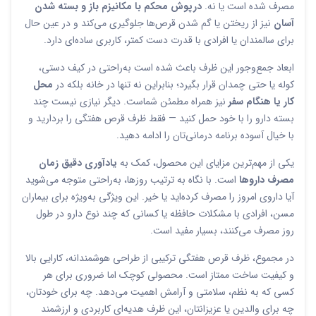
مصرف شده است یا نه.
درپوش محکم با مکانیزم باز و بسته شدن
آسان
نیز از ریختن یا گم شدن قرص‌ها جلوگیری می‌کند و در عین حال
برای سالمندان یا افرادی با قدرت دست کمتر، کاربری ساده‌ای دارد.
ابعاد جمع‌وجور این ظرف باعث شده است به‌راحتی در کیف دستی،
کوله یا حتی چمدان قرار بگیرد؛ بنابراین نه تنها در خانه بلکه در
محل
کار یا هنگام سفر
نیز همراه مطمئن شماست. دیگر نیازی نیست چند
بسته دارو را با خود حمل کنید — فقط ظرف قرص هفتگی را بردارید و
با خیال آسوده برنامه درمانی‌تان را ادامه دهید.
یکی از مهم‌ترین مزایای این محصول، کمک به
یادآوری دقیق زمان
مصرف داروها
است. با نگاه به ترتیب روزها، به‌راحتی متوجه می‌شوید
آیا داروی امروز را مصرف کرده‌اید یا خیر. این ویژگی به‌ویژه برای بیماران
مسن، افرادی با مشکلات حافظه یا کسانی که چند نوع دارو در طول
روز مصرف می‌کنند، بسیار مفید است.
در مجموع، ظرف قرص هفتگی ترکیبی از طراحی هوشمندانه، کارایی بالا
و کیفیت ساخت ممتاز است. محصولی کوچک اما ضروری برای هر
کسی که به نظم، سلامتی و آرامش اهمیت می‌دهد. چه برای خودتان،
چه برای والدین یا عزیزانتان، این ظرف هدیه‌ای کاربردی و ارزشمند