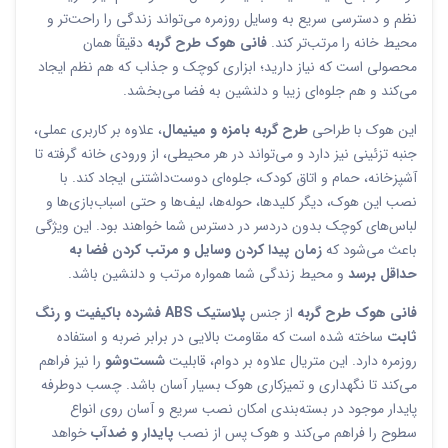
نظم و دسترسی سریع به وسایل روزمره می‌تواند زندگی را راحت‌تر و
محیط خانه را مرتب‌تر کند.
فانی هوک طرح گربه
دقیقاً همان
محصولی است که نیاز دارید؛ ابزاری کوچک و جذاب که هم نظم ایجاد
می‌کند و هم جلوه‌ای زیبا و دلنشین به فضا می‌بخشد.
این هوک با طراحی
طرح گربه بامزه و مینیمال
، علاوه بر کاربری عملی،
جنبه تزئینی نیز دارد و می‌تواند در هر محیطی، از ورودی خانه گرفته تا
آشپزخانه، حمام و اتاق کودک، جلوه‌ای دوست‌داشتنی ایجاد کند. با
نصب این هوک، دیگر کلیدها، حوله‌ها، لیف‌ها و حتی اسباب‌بازی‌ها و
لباس‌های کوچک بدون دردسر در دسترس شما خواهند بود. این ویژگی
باعث می‌شود که
زمان پیدا کردن وسایل و مرتب کردن فضا به
حداقل برسد
و محیط زندگی شما همواره مرتب و دلنشین باشد.
فانی هوک طرح گربه
از جنس
پلاستیک ABS فشرده باکیفیت و رنگ
ثابت
ساخته شده است که مقاومت بالایی در برابر ضربه و استفاده
روزمره دارد. این متریال علاوه بر دوام، قابلیت
شست‌وشو
را نیز فراهم
می‌کند تا نگهداری و تمیزکاری هوک بسیار آسان باشد. چسب دوطرفه
پایدار موجود در بسته‌بندی امکان نصب سریع و آسان روی انواع
سطوح را فراهم می‌کند و هوک پس از نصب
پایدار و ضدآب
خواهد