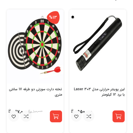
%13
لیزر پوینتر حرارتی مدل Laser 303
تخته دارت سوزنی دو طرفه 17 سانتی
با برد 12 کیلومتر
متری
87,000
950,000
100,000