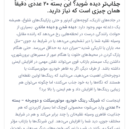
جذاب‌تر
دیده شوید؟ این بسته ۲۰ عددی دقیقاً
همان چیزی است که نیاز دارید.
در جاده‌های تاریک، کوچه‌های کم‌نور و حتی پارکینگ‌های شلوغ، همیشه
یک دغدغه مهم وجود دارد:
دیده شدن و دیده ماندن
. بسیاری از
حوادث رانندگی درست در لحظه‌هایی رخ می‌دهد که راننده مقابل،
وسیله نقلیه شما را دیر تشخیص می‌دهد یا در شرایط بد جوی—مثل
مه، باران یا تاریکی شدید—میزان دید به حداقل می‌رسد. حتی هنگام
پارک کردن در محیط‌های خلوت یا هنگام عبور از مسیرهای برون‌شهری،
داشتن یک سیستم بازتاب قوی می‌تواند نقش مهمی در افزایش ایمنی
داشته باشد. از طرف دیگر، اگر به ظاهر خودرو، موتورسیکلت یا
دوچرخه‌تان اهمیت می‌دهید، می‌دانید که رینگ‌ها اولین نقطه‌ای
هستند که نگاه‌ها را به خود جذب می‌کنند؛ اما چگونه می‌توان هم
زیبایی رینگ‌ها را افزایش داد و هم ایمنی را بالا برد؟
اینجاست که
شبرنگ رینگ خودرو، موتورسیکلت و دوچرخه – بسته
۲۰ عددی
وارد می‌شود؛ محصولی کوچک اما بسیار کاربردی که هم
جذابیت ظاهری وسیله نقلیه‌تان را چند برابر می‌کند و هم در شرایط
مختلف جوی، دید شما را افزایش می‌دهد. این شبرنگ‌ها با بازتاب مؤثر
نور، کمک می‌کنند در شب یا نور کم، خودروهای دیگر سریع‌تر و راحت‌تر