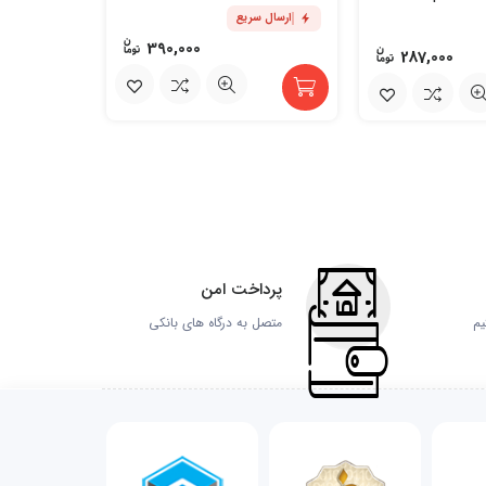
ارسال سریع
ارسال س
390,000
287,000
پرداخت امن
یم
متصل به درگاه های بانکی