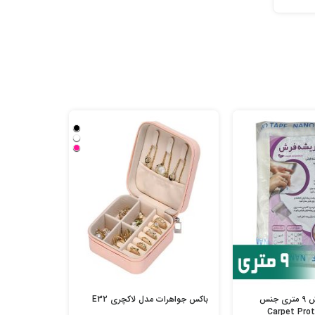
%20
محافظ ریشه فرش 9 متری جنس
باکس جواهرات مدل لاکچری E32
چوب لباسی و